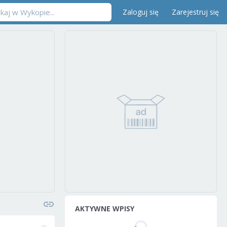
Zaloguj się
Zarejestruj się
AKTYWNE WPISY