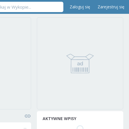
Zaloguj się
Zarejestruj się
AKTYWNE WPISY