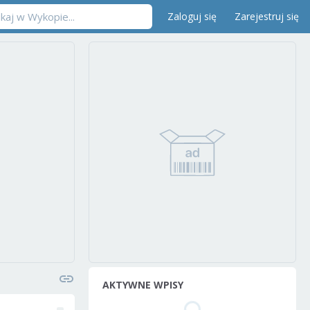
Zaloguj się
Zarejestruj się
AKTYWNE WPISY