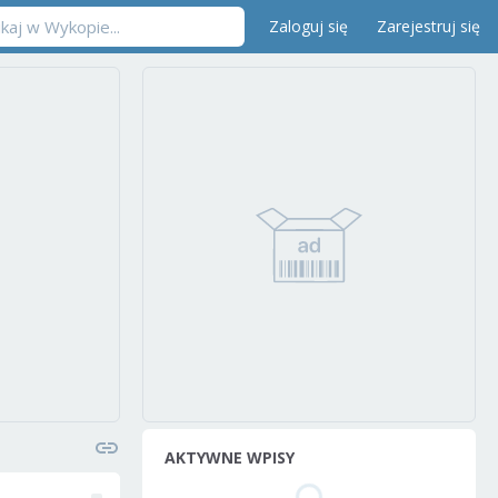
Zaloguj się
Zarejestruj się
AKTYWNE WPISY