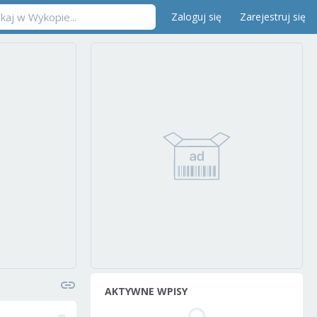
Zaloguj się
Zarejestruj się
AKTYWNE WPISY