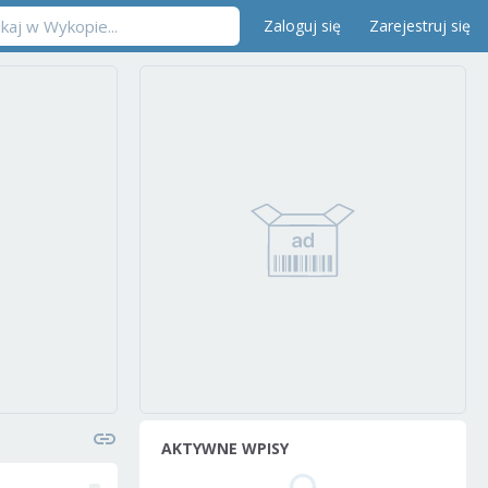
Zaloguj się
Zarejestruj się
AKTYWNE WPISY