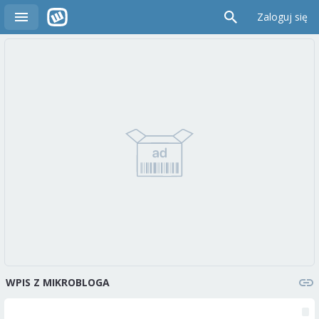
Zaloguj się
WPIS Z MIKROBLOGA