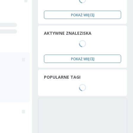
POKAŻ WIĘCEJ
AKTYWNE ZNALEZISKA
POKAŻ WIĘCEJ
POPULARNE TAGI