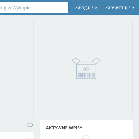
Zaloguj się
Zarejestruj się
AKTYWNE WPISY