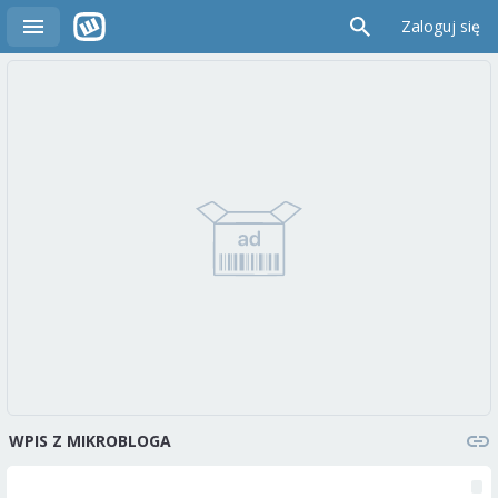
Zaloguj się
WPIS Z MIKROBLOGA