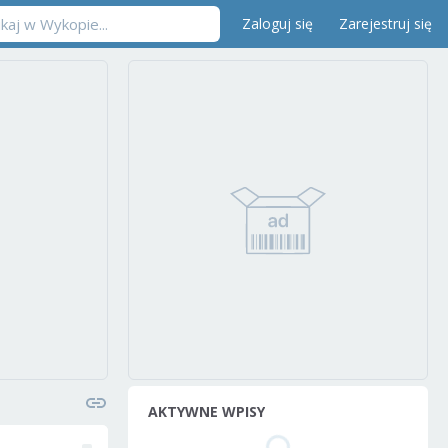
Zaloguj się
Zarejestruj się
AKTYWNE WPISY