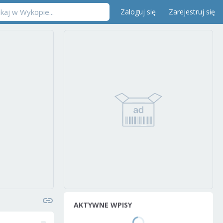
Zaloguj się
Zarejestruj się
AKTYWNE WPISY