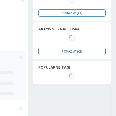
POKAŻ WIĘCEJ
AKTYWNE ZNALEZISKA
POKAŻ WIĘCEJ
POPULARNE TAGI