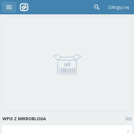
Zaloguj się
WPIS Z MIKROBLOGA