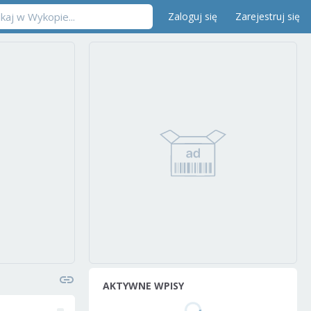
Zaloguj się
Zarejestruj się
AKTYWNE WPISY