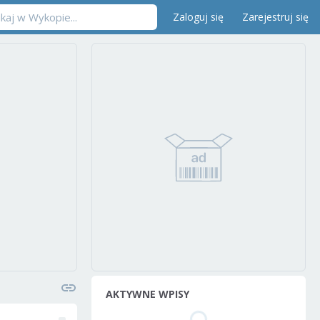
Zaloguj się
Zarejestruj się
AKTYWNE WPISY