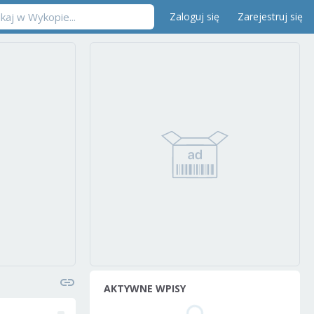
Zaloguj się
Zarejestruj się
AKTYWNE WPISY