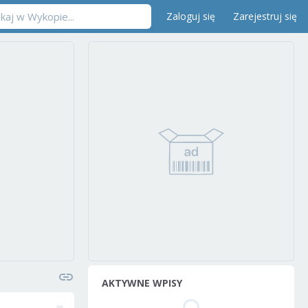
Zaloguj się
Zarejestruj się
AKTYWNE WPISY