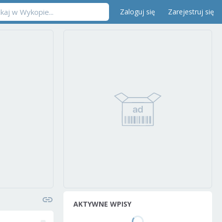
Zaloguj się
Zarejestruj się
AKTYWNE WPISY