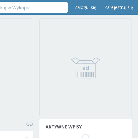
Zaloguj się
Zarejestruj się
AKTYWNE WPISY