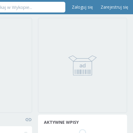
Zaloguj się
Zarejestruj się
AKTYWNE WPISY