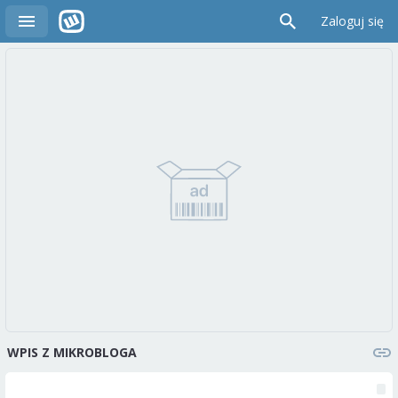
Zaloguj się
WPIS Z MIKROBLOGA