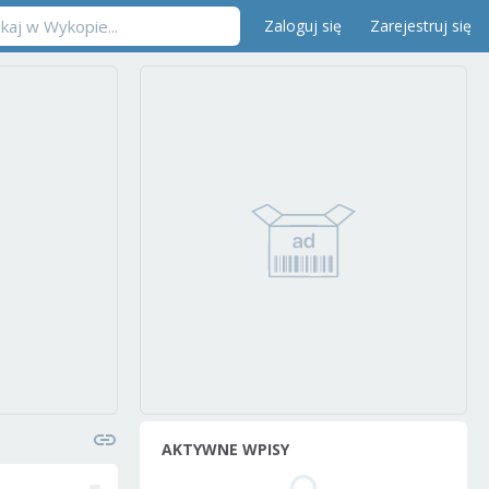
Zaloguj się
Zarejestruj się
AKTYWNE WPISY