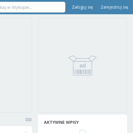
Zaloguj się
Zarejestruj się
AKTYWNE WPISY