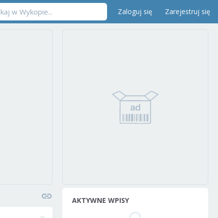
Zaloguj się
Zarejestruj się
AKTYWNE WPISY