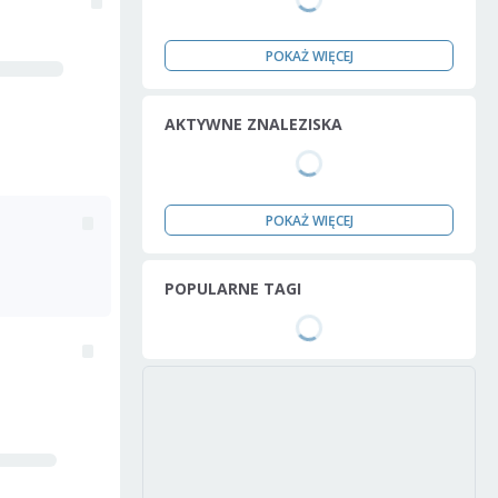
POKAŻ WIĘCEJ
AKTYWNE ZNALEZISKA
POKAŻ WIĘCEJ
POPULARNE TAGI