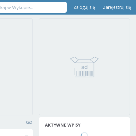
Zaloguj się
Zarejestruj się
AKTYWNE WPISY