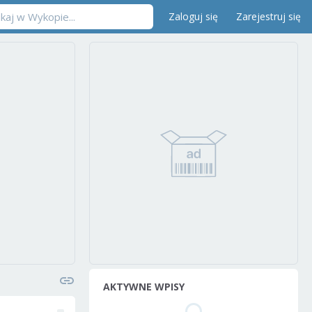
Zaloguj się
Zarejestruj się
AKTYWNE WPISY