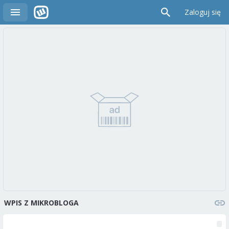
Zaloguj się
WPIS Z MIKROBLOGA