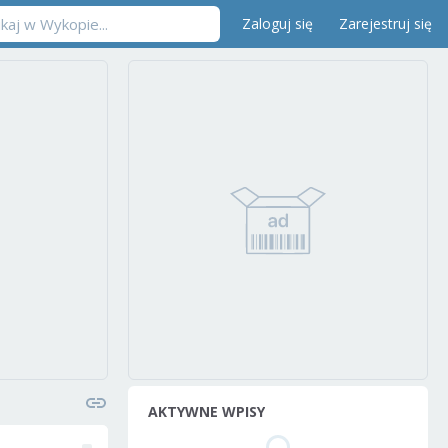
Zaloguj się
Zarejestruj się
AKTYWNE WPISY