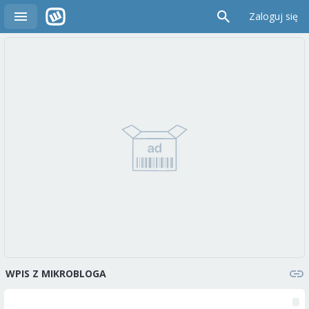
Zaloguj się
WPIS Z MIKROBLOGA