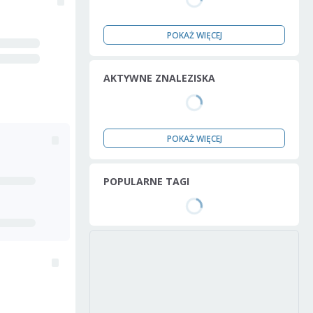
POKAŻ WIĘCEJ
AKTYWNE ZNALEZISKA
POKAŻ WIĘCEJ
POPULARNE TAGI