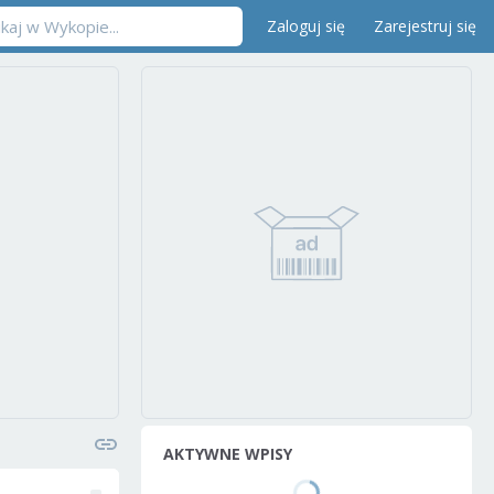
Zaloguj się
Zarejestruj się
AKTYWNE WPISY