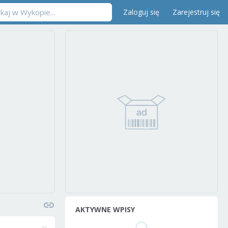
Zaloguj się
Zarejestruj się
AKTYWNE WPISY