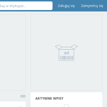
Zaloguj się
Zarejestruj się
AKTYWNE WPISY