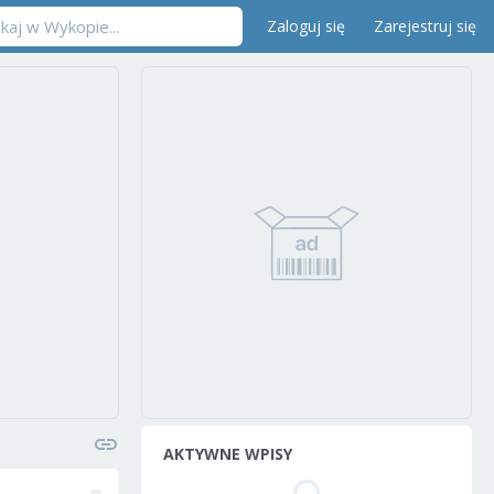
Zaloguj się
Zarejestruj się
AKTYWNE WPISY