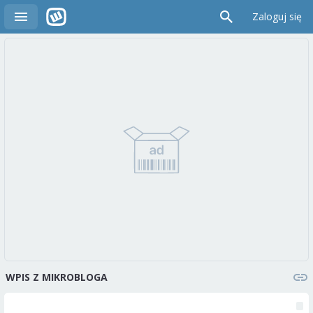
Zaloguj się
WPIS Z MIKROBLOGA