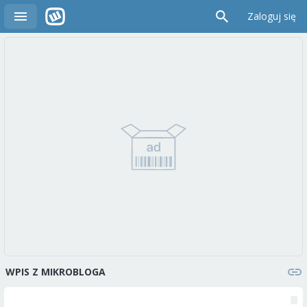
Zaloguj się
WPIS Z MIKROBLOGA