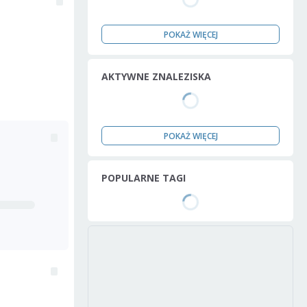
POKAŻ WIĘCEJ
AKTYWNE ZNALEZISKA
POKAŻ WIĘCEJ
POPULARNE TAGI