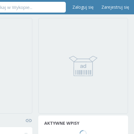
Zaloguj się
Zarejestruj się
AKTYWNE WPISY