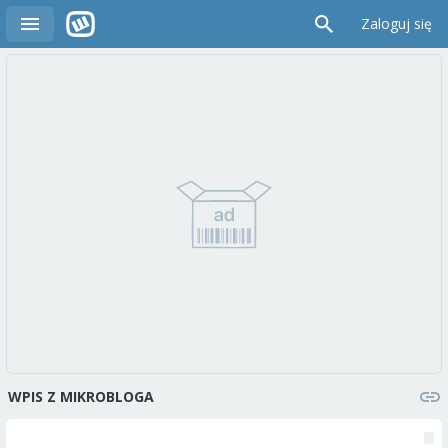
Zaloguj się
WPIS Z MIKROBLOGA