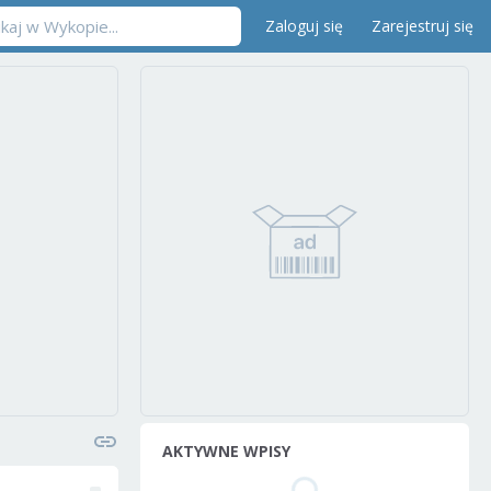
Zaloguj się
Zarejestruj się
AKTYWNE WPISY