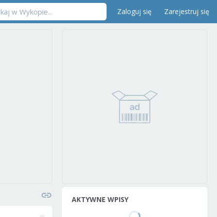
Zaloguj się
Zarejestruj się
AKTYWNE WPISY