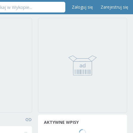
Zaloguj się
Zarejestruj się
AKTYWNE WPISY