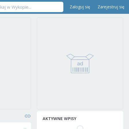
Zaloguj się
Zarejestruj się
AKTYWNE WPISY