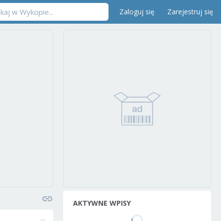
Zaloguj się
Zarejestruj się
AKTYWNE WPISY