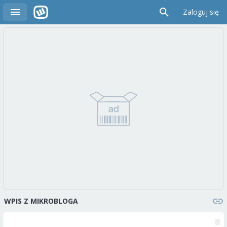
Zaloguj się
WPIS Z MIKROBLOGA