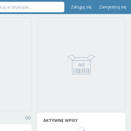
Zaloguj się
Zarejestruj się
AKTYWNE WPISY