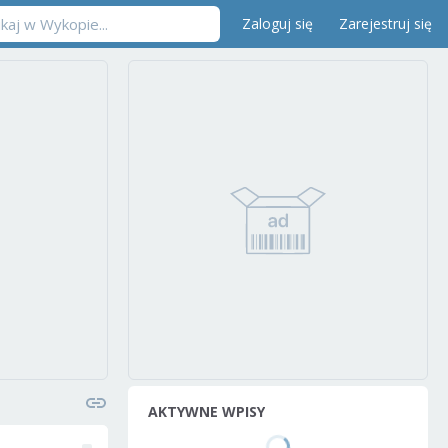
Zaloguj się
Zarejestruj się
AKTYWNE WPISY