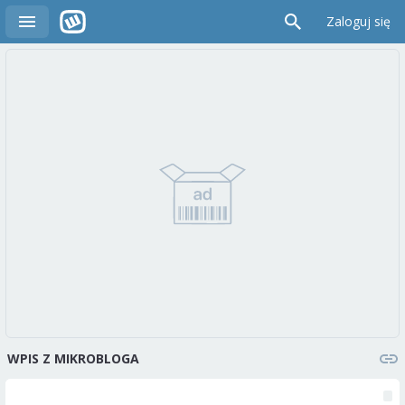
Zaloguj się
WPIS Z MIKROBLOGA