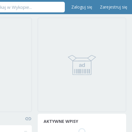
Zaloguj się
Zarejestruj się
AKTYWNE WPISY