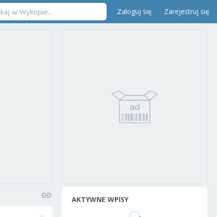
Zaloguj się
Zarejestruj się
AKTYWNE WPISY