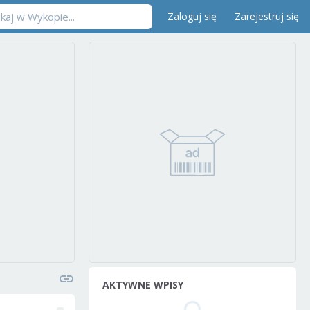
Zaloguj się
Zarejestruj się
AKTYWNE WPISY