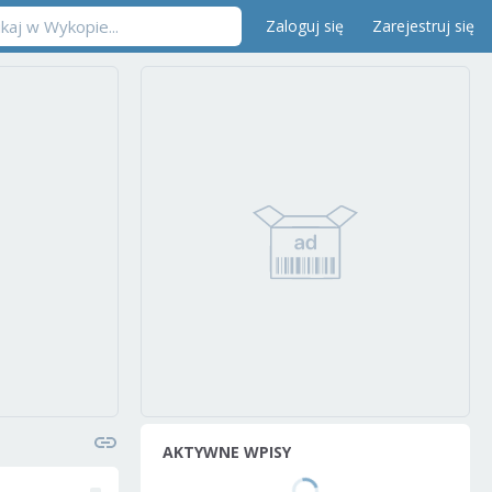
Zaloguj się
Zarejestruj się
AKTYWNE WPISY