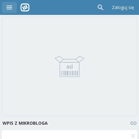
Zaloguj się
WPIS Z MIKROBLOGA